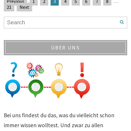
Previous
1
2
3
4
5
6
7
8
…
21
Next
ÜBER UNS
Bei uns findest du das, was du vielleicht schon
immer wissen wolltest. Und zwar zu allen