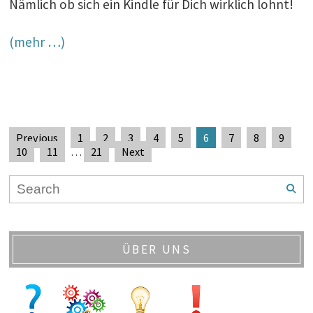
Nämlich ob sich ein Kindle für Dich wirklich lohnt!
(mehr …)
Previous
1
2
3
4
5
6
7
8
9
10
11
…
21
Next
ÜBER UNS