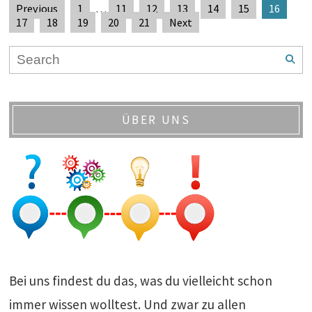
Previous
1
…
11
12
13
14
15
16
17
18
19
20
21
Next
ÜBER UNS
Bei uns findest du das, was du vielleicht schon
immer wissen wolltest. Und zwar zu allen