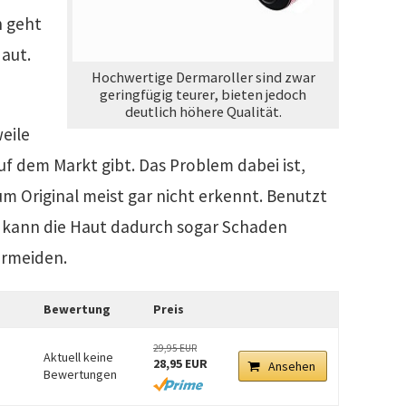
h geht
Haut.
Hochwertige Dermaroller sind zwar
geringfügig teurer, bieten jedoch
deutlich höhere Qualität.
weile
f dem Markt gibt. Das Problem dabei ist,
um Original meist gar nicht erkennt. Benutzt
, kann die Haut dadurch sogar Schaden
ermeiden.
Bewertung
Preis
29,95 EUR
Aktuell keine
28,95 EUR
Ansehen
Bewertungen