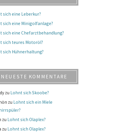
t sich eine Leberkur?
t sich eine Minigolfanlage?
t sich eine Chefarztbehandlung?
t sich teures Motoröl?
t sich Hühnerhaltung?
NEUESTE KOMMENTARE
dy
zu
Lohnt sich Skoobe?
chön
zu
Lohnt sich ein Miele
hirrspüler?
m
zu
Lohnt sich Olaplex?
a
zu
Lohnt sich Olaplex?