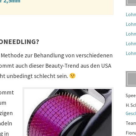
er 2,5mm
Lohn
Lohn
Lohn
RONEEDLING?
Lohn
Lohn
ge Methode zur Behandlung von verschiedenen
kommt auch dieser Beauty-Trend aus den USA
cht unbedingt schlecht sein.
 kommt
Spee
zum
H. S
nzigen
Gesc
adeln
Tea
g in
Fion