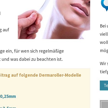
d
Bei 
g auf
viel
woll
mög
age ein, für wen sich regelmäßige
und was dabei zu beachten ist.
Wir 
tie
itrag auf folgende Dermaroller-Modelle
Te
r 0,25mm