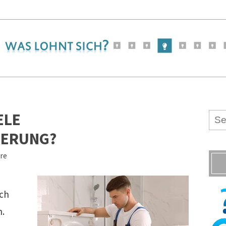
ELE
GERUNG?
re
ich
n.