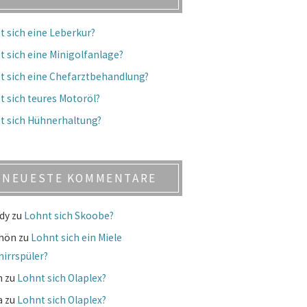
t sich eine Leberkur?
t sich eine Minigolfanlage?
t sich eine Chefarztbehandlung?
t sich teures Motoröl?
t sich Hühnerhaltung?
NEUESTE KOMMENTARE
dy
zu
Lohnt sich Skoobe?
chön
zu
Lohnt sich ein Miele
hirrspüler?
m
zu
Lohnt sich Olaplex?
a
zu
Lohnt sich Olaplex?