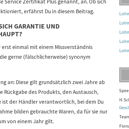
 Service Zertifikat Plus genannt, an. Ob sich
tioniert, erfährst Du in diesem Beitrag.
Lohn
Lohn
SICH GARANTIE UND
Lohn
HAUPT?
Lohn
r erst einmal mit einem Missverständnis
Lohn
 die gerne (fälschlicherweise) synonym
g an: Diese gilt grundsätzlich zwei Jahre ab
Spee
ne Rückgabe des Produkts, den Austausch,
H. S
e ist der Händler verantwortlich, bei dem Du
Gesc
nahme bilden gebrauchte Waren, da für sie nur
Tea
m von einem Jahr gilt.
Fion