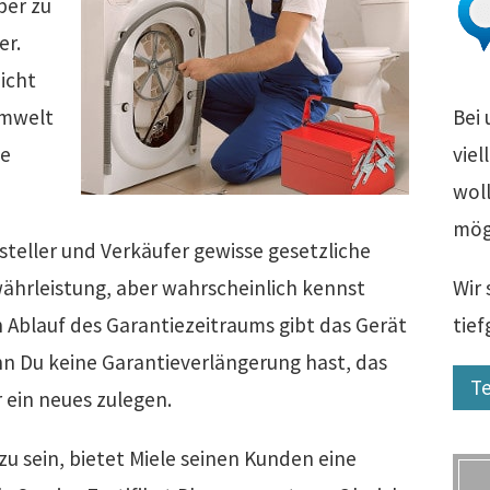
ber zu
er.
icht
Umwelt
Bei 
be
viel
woll
mög
rsteller und Verkäufer gewisse gesetzliche
ährleistung, aber wahrscheinlich kennst
Wir 
h Ablauf des Garantiezeitraums gibt das Gerät
tie
nn Du keine Garantieverlängerung hast, das
Te
r ein neues zulegen.
zu sein, bietet Miele seinen Kunden eine