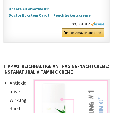
Unsere Alternative #1:
Doctor Eckstein Carotin Feuchtigkeitscreme
23,99 EUR
Bei Amazon ansehen
TIPP #2: REICHHALTIGE ANTI-AGING-NACHTCREME:
INSTANATURAL VITAMIN C CREME
Antioxid
ative
Wirkung
durch