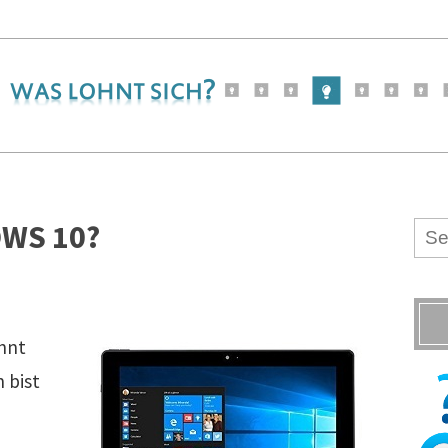
OWS 10?
ohnt
 bist