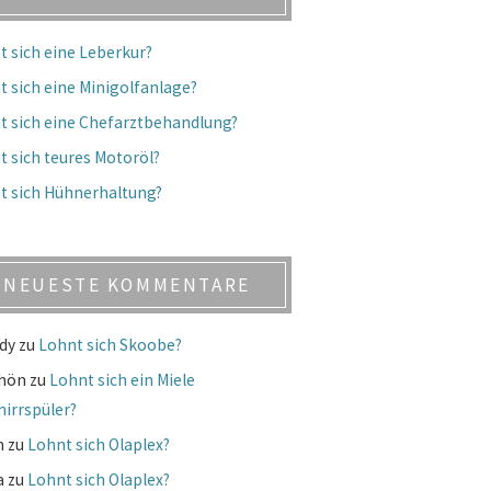
t sich eine Leberkur?
t sich eine Minigolfanlage?
t sich eine Chefarztbehandlung?
t sich teures Motoröl?
t sich Hühnerhaltung?
NEUESTE KOMMENTARE
dy
zu
Lohnt sich Skoobe?
chön
zu
Lohnt sich ein Miele
hirrspüler?
m
zu
Lohnt sich Olaplex?
a
zu
Lohnt sich Olaplex?