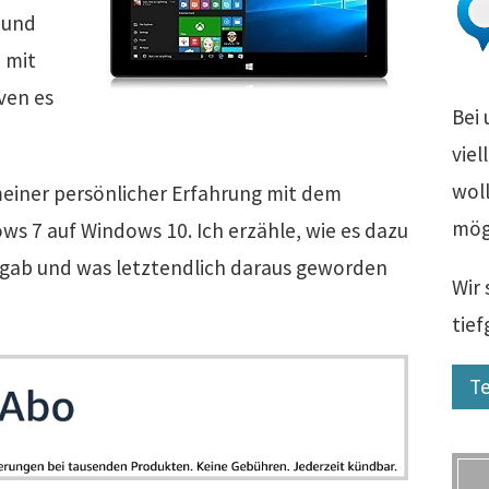
 und
 mit
ven es
Bei 
viel
woll
meiner persönlicher Erfahrung mit dem
mög
s 7 auf Windows 10. Ich erzähle, wie es dazu
 gab und was letztendlich daraus geworden
Wir 
tie
Te