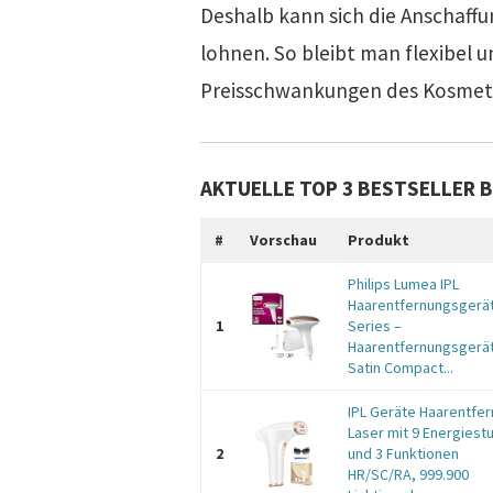
Deshalb kann sich die Anschaffu
lohnen. So bleibt man flexibel u
Preisschwankungen des Kosmeti
AKTUELLE TOP 3 BESTSELLER BE
#
Vorschau
Produkt
Philips Lumea IPL
Haarentfernungsgerät
1
Series –
Haarentfernungsgerät
Satin Compact...
IPL Geräte Haarentfe
Laser mit 9 Energiest
2
und 3 Funktionen
HR/SC/RA, 999.900