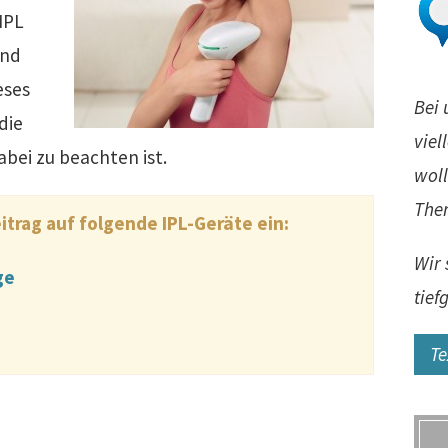
IPL
und
eses
Bei 
die
viel
bei zu beachten ist.
woll
The
itrag auf folgende IPL-Geräte ein:
Wir 
ge
tief
Te