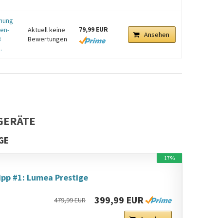
rnung
79,99 EUR
uen-
Aktuell keine
Ansehen
3
Bewertungen
.
GERÄTE
GE
17%
ipp #1: Lumea Prestige
399,99 EUR
479,99 EUR