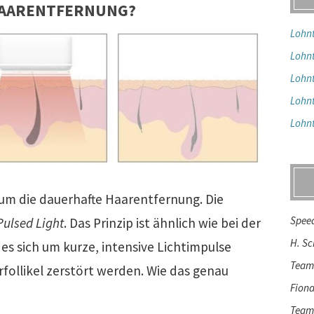
 HAARENTFERNUNG?
Lohnt
Lohnt
Lohnt
Lohnt
Lohnt
 um die dauerhafte Haarentfernung. Die
Spee
Pulsed Light
. Das Prinzip ist ähnlich wie bei der
H. S
es sich um kurze, intensive Lichtimpulse
Team
rfollikel zerstört werden. Wie das genau
Fion
Team