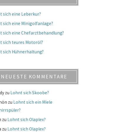
t sich eine Leberkur?
t sich eine Minigolfanlage?
t sich eine Chefarztbehandlung?
t sich teures Motoröl?
t sich Hühnerhaltung?
NEUESTE KOMMENTARE
dy
zu
Lohnt sich Skoobe?
chön
zu
Lohnt sich ein Miele
hirrspüler?
m
zu
Lohnt sich Olaplex?
a
zu
Lohnt sich Olaplex?