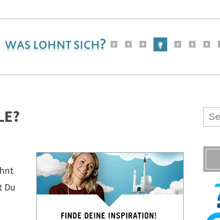
LE?
ohnt
t Du