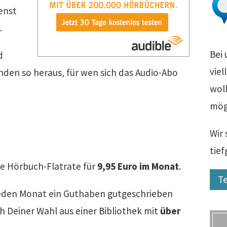
enst
.
Bei 
d
viel
inden so heraus, für wen sich das Audio-Abo
woll
mög
Wir 
tie
ne Hörbuch-Flatrate für
9,95 Euro im Monat
.
Te
eden Monat ein Guthaben gutgeschrieben
 Deiner Wahl aus einer Bibliothek mit
über